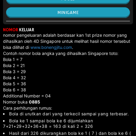
MINIGAME
NOMOR
KELUAR
nomor pengeluaran adalah berdasar kan 1st prize nomor yang
dihasilkan oleh 4D Singapore untuk melihat hasil nomor tersebut
bisa dilihat di
www.bonengjitu.com
.
Contoh nomor bola angka yang dihasilkan Singapore toto:
Bola 1 = 7
Bola 2 = 21
Bola 3 = 29
Bola 4 = 32
Bola 5 = 36
Bola 6 = 38
Additional Number = 04
Nomor buka
0885
Cara perhitungan rumus:
Bola di urutkan dari yang terkecil sampai yang terbesar.
Bola ke 1 sampai bola ke 6 dijumlahkan
7+21+29+32+36+38 = 163 di kali 2 = 326
Hasil dari 326 dikurangkan bola ke 1 ( 7 ) dan bola ke 6 (