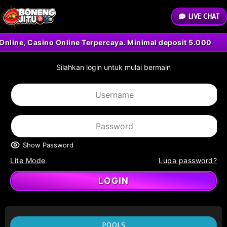
LIVE CHAT
nline, Casino Online Terpercaya. Minimal deposit 5.000
Silahkan login untuk mulai bermain
Show Password
Lite Mode
Lupa password?
LOGIN
POOLS