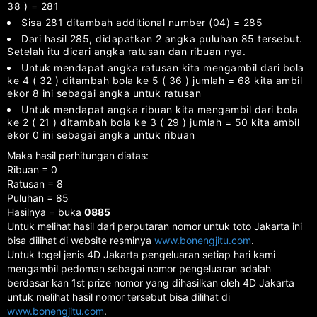
38 ) = 281
Sisa 281 ditambah additional number (04) = 285
Dari hasil 285, didapatkan 2 angka puluhan 85 tersebut.
Setelah itu dicari angka ratusan dan ribuan nya.
Untuk mendapat angka ratusan kita mengambil dari bola
ke 4 ( 32 ) ditambah bola ke 5 ( 36 ) jumlah = 68 kita ambil
ekor 8 ini sebagai angka untuk ratusan
Untuk mendapat angka ribuan kita mengambil dari bola
ke 2 ( 21 ) ditambah bola ke 3 ( 29 ) jumlah = 50 kita ambil
ekor 0 ini sebagai angka untuk ribuan
Maka hasil perhitungan diatas:
Ribuan = 0
Ratusan = 8
Puluhan = 85
Hasilnya = buka
0885
Untuk melihat hasil dari perputaran nomor untuk toto Jakarta ini
bisa dilihat di website resminya
www.bonengjitu.com
.
Untuk togel jenis 4D Jakarta pengeluaran setiap hari kami
mengambil pedoman sebagai nomor pengeluaran adalah
berdasar kan 1st prize nomor yang dihasilkan oleh 4D Jakarta
untuk melihat hasil nomor tersebut bisa dilihat di
www.bonengjitu.com
.